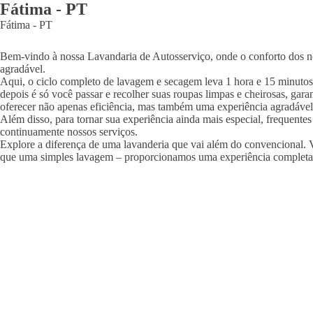
Fátima
-
PT
Fátima
-
PT
Bem-vindo à nossa Lavandaria de Autosserviço, onde o conforto dos nos
agradável.
Aqui, o ciclo completo de lavagem e secagem leva 1 hora e 15 minutos
depois é só você passar e recolher suas roupas limpas e cheirosas, ga
oferecer não apenas eficiência, mas também uma experiência agradável
Além disso, para tornar sua experiência ainda mais especial, frequente
continuamente nossos serviços.
Explore a diferença de uma lavanderia que vai além do convencional. V
que uma simples lavagem – proporcionamos uma experiência completa