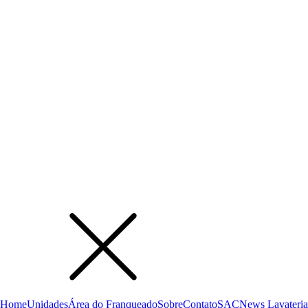
Home
Unidades
Área do Franqueado
Sobre
Contato
SAC
News Lavateria