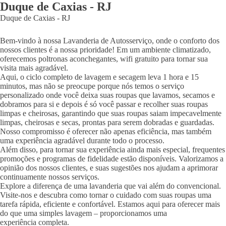
Duque de Caxias
-
RJ
Duque de Caxias
-
RJ
Bem-vindo à nossa Lavanderia de Autosserviço, onde o conforto dos
nossos clientes é a nossa prioridade! Em um ambiente climatizado,
oferecemos poltronas aconchegantes, wifi gratuito para tornar sua
visita mais agradável.
Aqui, o ciclo completo de lavagem e secagem leva 1 hora e 15
minutos, mas não se preocupe porque nós temos o serviço
personalizado onde você deixa suas roupas que lavamos, secamos e
dobramos para si e depois é só você passar e recolher suas roupas
limpas e cheirosas, garantindo que suas roupas saiam impecavelmente
limpas, cheirosas e secas, prontas para serem dobradas e guardadas.
Nosso compromisso é oferecer não apenas eficiência, mas também
uma experiência agradável durante todo o processo.
Além disso, para tornar sua experiência ainda mais especial, frequentes
promoções e programas de fidelidade estão disponíveis. Valorizamos a
opinião dos nossos clientes, e suas sugestões nos ajudam a aprimorar
continuamente nossos serviços.
Explore a diferença de uma lavanderia que vai além do convencional.
Visite-nos e descubra como tornar o cuidado com suas roupas uma
tarefa rápida, eficiente e confortável. Estamos aqui para oferecer mais
do que uma simples lavagem – proporcionamos uma
experiência completa.