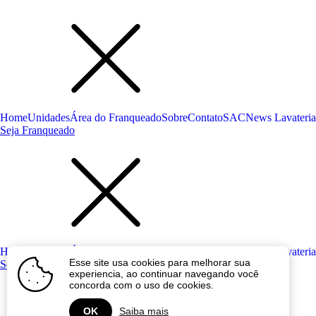
Home
Unidades
Área do Franqueado
Sobre
Contato
SAC
News Lavateria
Seja Franqueado
Home
Unidades
Área do Franqueado
Sobre
Contato
SAC
News Lavateria
Esse site usa cookies para melhorar sua
Seja Franqueado
experiencia, ao continuar navegando você
concorda com o uso de cookies.
OK
Saiba mais